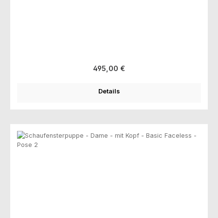
Regulärer Preis:
495,00 €
Details