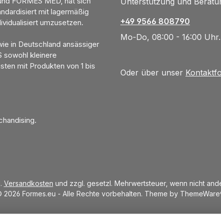
nd FORMES MED, hat sich
Unterstützung und Beratun
ndardisiert mit lagermäßig
+49 9566 808790
ividualisiert umzusetzen.
Mo-Do, 08:00 - 16:00 Uhr.
wie in Deutschland ansässiger
S sowohl kleinere
isten mit Produkten von 1 bis
Oder über unser
Kontaktf
chandising.
l.
Versandkosten
und zzgl. gesetzl. Mehrwertsteuer, wenn nicht an
 2026 Formes.eu - Alle Rechte vorbehalten. Theme by
ThemeWare