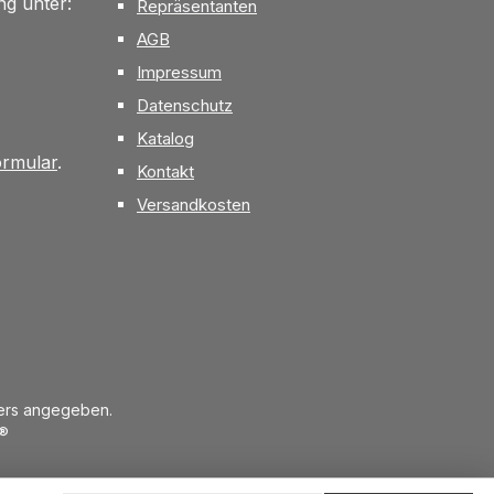
g unter:
Repräsentanten
AGB
Impressum
Datenschutz
Katalog
ormular
.
Kontakt
Versandkosten
ders angegeben.
®