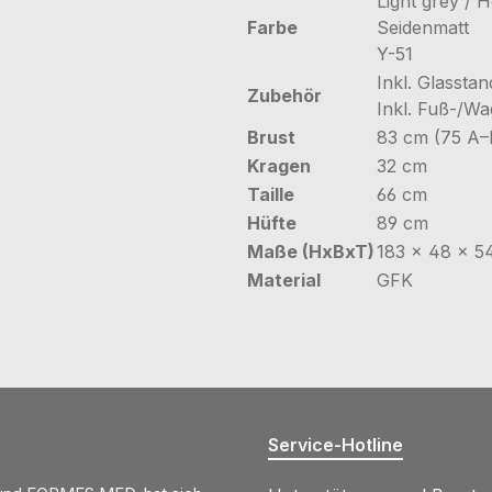
Light grey / H
Farbe
Seidenmatt
Y-51
Inkl. Glasstan
Zubehör
Inkl. Fuß-/W
Brust
83 cm (75 A–
Kragen
32 cm
Taille
66 cm
Hüfte
89 cm
Maße (HxBxT)
183 × 48 × 5
Material
GFK
Service-Hotline