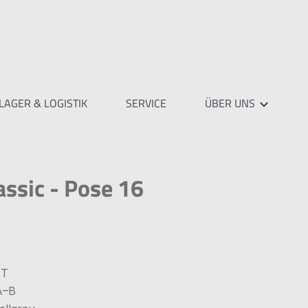
LAGER & LOGISTIK
SERVICE
ÜBER UNS
assic - Pose 16
MT
A–B