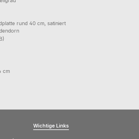
ellgrau
dplatte rund 40 cm, satiniert
adendorn
B)
4 cm
Wichtige Links