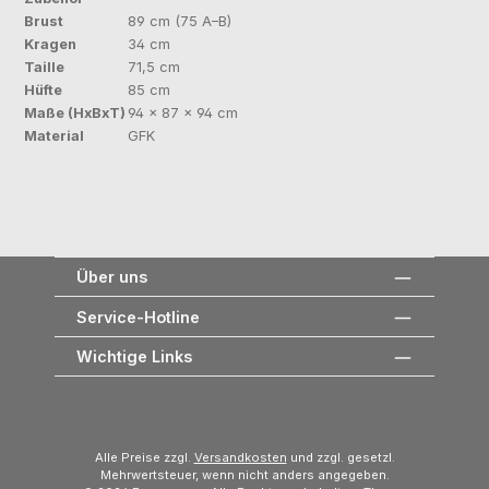
Brust
89 cm (75 A–B)
Kragen
34 cm
Taille
71,5 cm
Hüfte
85 cm
Maße (HxBxT)
94 × 87 × 94 cm
Material
GFK
Über uns
Service-Hotline
Wichtige Links
Alle Preise zzgl.
Versandkosten
und zzgl. gesetzl.
Mehrwertsteuer, wenn nicht anders angegeben.