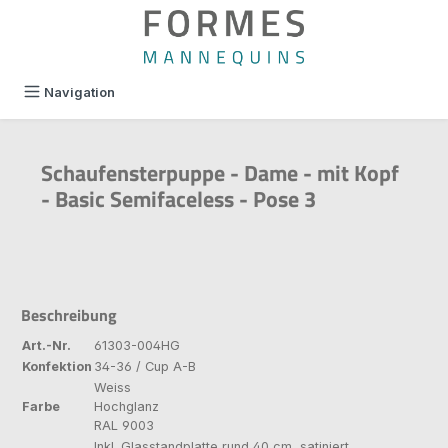
alt springen
Navigation
Schaufensterpuppe - Dame - mit Kopf
- Basic Semifaceless - Pose 3
Beschreibung
Art.-Nr.
61303-004HG
Konfektion
34-36 / Cup A-B
Weiss
Farbe
Hochglanz
RAL 9003
Inkl. Glasstandplatte rund 40 cm, satiniert