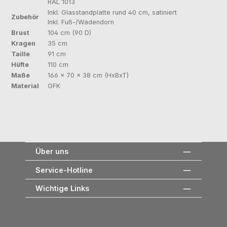
RAL 1013
Inkl. Glasstandplatte rund 40 cm, satiniert
Zubehör
Inkl. Fuß-/Wadendorn
Brust
104 cm (90 D)
Kragen
35 cm
Taille
91 cm
Hüfte
110 cm
Maße
166 × 70 × 38 cm (HxBxT)
Material
GFK
Über uns
Service-Hotline
Wichtige Links