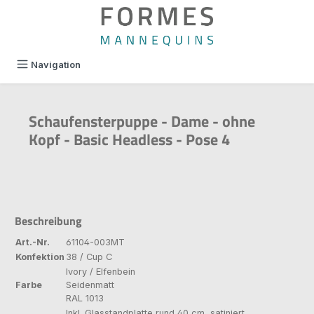
alt springen
Navigation
Schaufensterpuppe - Dame - ohne
Kopf - Basic Headless - Pose 4
Beschreibung
Art.-Nr.
61104-003MT
Konfektion
38 / Cup C
Ivory / Elfenbein
Farbe
Seidenmatt
RAL 1013
Inkl. Glasstandplatte rund 40 cm, satiniert