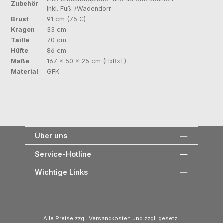
Zubehör
Inkl. Fuß-/Wadendorn
Brust
91 cm (75 C)
Kragen
33 cm
Taille
70 cm
Hüfte
86 cm
Maße
167 × 50 × 25 cm (HxBxT)
Material
GFK
Über uns
Service-Hotline
Wichtige Links
Alle Preise zzgl.
Versandkosten
und zzgl. gesetzl.