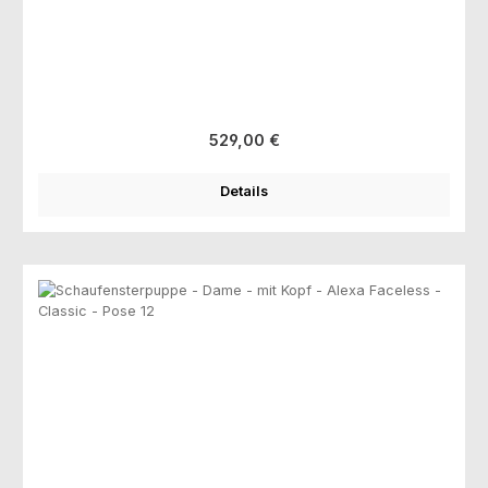
Regulärer Preis:
529,00 €
Details