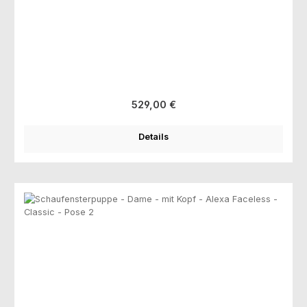
Regulärer Preis:
529,00 €
Details