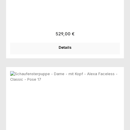
Regulärer Preis:
529,00 €
Details