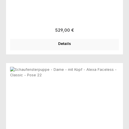
Regulärer Preis:
529,00 €
Details