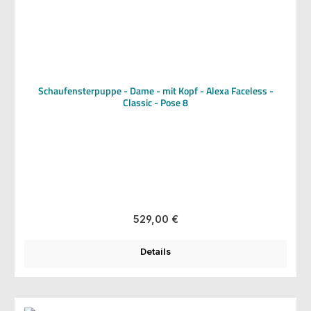
Schaufensterpuppe - Dame - mit Kopf - Alexa Faceless -
Classic - Pose 8
Regulärer Preis:
529,00 €
Details