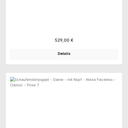
Regulärer Preis:
529,00 €
Details